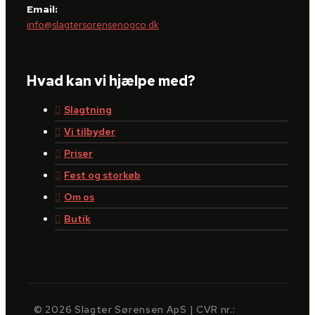
Email:
info@slagtersorensenogco.dk
Hvad kan vi hjælpe med?
Slagtning
Vi tilbyder
Priser
Fest og storkøb
Om os
Butik
© 2026 Slagter Sørensen ApS | CVR nr.: