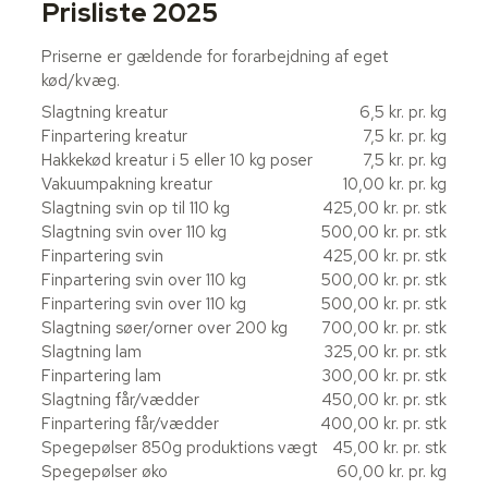
Prisliste 2025
Priserne er gældende for forarbejdning af eget
kød/kvæg.
​Slagtning kreatur
6,5 kr. pr. kg​
Finpartering kreatur
7,5 kr. pr. kg
Hakkekød kreatur i 5 eller 10 kg poser
7,5 kr. pr. kg
Vakuumpakning kreatur
10,00 kr. pr. kg
Slagtning svin op til 110 kg
425,00 kr. pr. stk
Slagtning svin over 110 kg
500,00 kr. pr. stk
Finpartering svin
425,00 kr. pr. stk
Finpartering svin over 110 kg
500,00 kr. pr. stk
Finpartering svin over 110 kg
500,00 kr. pr. stk
Slagtning søer/orner over 200 kg
700,00 kr. pr. stk
Slagtning lam
325,00 kr. pr. stk
Finpartering lam
300,00 kr. pr. stk
Slagtning får/vædder
450,00 kr. pr. stk
Finpartering får/vædder
400,00 kr. pr. stk
Spegepølser 850g produktions vægt
45,00 kr. pr. stk
Spegepølser øko
60,00 kr. pr. kg