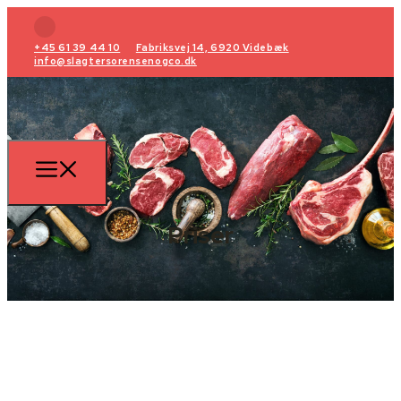
+45 61 39 44 10
Fabriksvej 14, 6920 Videbæk
info@slagtersorensenogco.dk
Priser